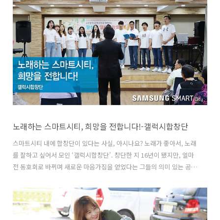
후, 에어프라이어 190도에 20분간 조리하면 끝! 잠깐! 후추, 소금 간을
한 통삼겹을 하루 냉장 보관 후 조리하면 맛이 배가 된다는 점! 에어프라
이어에 넣을 땐 기름 쪽이 위로 오게 해주세요! 15분만에 새우버터구이
를? 소금, 후추, 버터를 넉넉히 바른 새우를 에어프라이어 속으로~ 160
도 5분, 180도 5분, 마지막으로 한 번 더 160도에 5분! 15..
노래하는 스마트시티, 희망을 전합니다!-갤럭시합창단
스마트시티 내에 합창단이 있다는 사실, 아시나요? 노래가 좋아서, 노래
를 잘하고 싶어서 모인 ‘갤럭시합창단’. 창단한 지 16년이 됐지만, 얼마
전 동호회로 바뀌며 새로운 마음가짐을 얻었다는 그들의 의미 있는 공연
을 스마트시티가 담아왔습니다! 지난 18일 토요일 오전, 이른 시간부터
구미종합사회복지관이 떠들썩합니다. 3개월마다 열리는 지역 어르신들
의 잔치, ‘나눔음악회’가 열렸기 때문인데요. 색소폰 동호회의 협주가 울
려 퍼지는 이곳에 스마트시티의 유일무이한 합창단 ‘갤럭시합창단’이