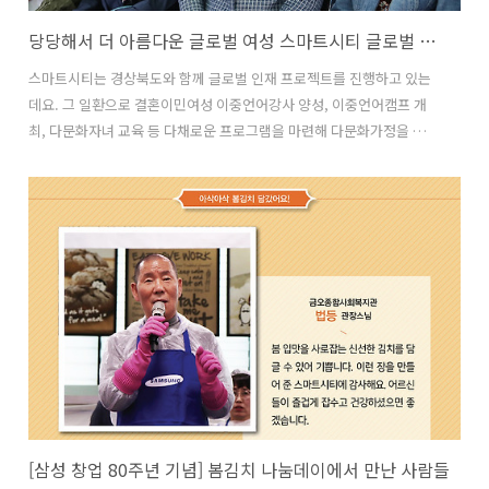
당당해서 더 아름다운 글로벌 여성 스마트시티 글로벌 인재 프로젝트
스마트시티는 경상북도와 함께 글로벌 인재 프로젝트를 진행하고 있는
데요. 그 일환으로 결혼이민여성 이중언어강사 양성, 이중언어캠프 개
최, 다문화자녀 교육 등 다채로운 프로그램을 마련해 다문화가정을 지원
하고 있습니다. 지난 3월 28일에는 경상북도와 스마트시티가 함께하는
글로벌 인재 성장 프로젝트 후원사업비 기증식이 열렸는데요. 스마트시
티 구미지원센터 목장균 센터장과 한마음협의회 석정훈 대표를 비롯한
임직원들과 경북도 여성가족정책관실 김형현 사무관, 경북다문화가족
지원센터 장흔성 센터장 등이 참여한 가운데 구미 형곡동 경상북도다문
화가족지원센터에서 진행되었습니다. 이날의 만남을 기념하기 위해 결
혼이주여성들이 아름다운 필리핀 전통춤을 선보였는데요. 다양한 나라
에서 온 여성들이 호흡을 맞춰 춤을 추는 모습이 한 폭..
[삼성 창업 80주년 기념] 봄김치 나눔데이에서 만난 사람들