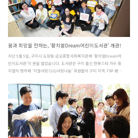
경로당 안에서는 솔솔~ 맛있는 냄새가 풍겨옵니다. 오늘의 메뉴는 유난
히 무더웠던 이번 여름, 어르..
꿈과 희망을 전하는, ‘황치열Dream어린이도서관’ 개관!
지난 5월 5일, 구미시 도량동 금오종합사회복지관에 ‘황치열Dream어
린이도서관’이 문을 열었습니다. 도서관은 구미 출신 한류스타 가수 황
치열의 팬카페 ‘치열사랑7102사랑나눔’ 회원들의 구미 지역 기부·봉사
프로젝트인 ‘치열로드 사업’의 후원으로 지어졌는데요. 회원들은 후원
금 5천만 원과 기증 도서 2천 권을 통해 저소득 아동들의 꿈과 희망, 도
전정신을 응원했습니다! 복지관 내 별관 3층에 마련된 ‘황치열Dream어
린이도서관’은 독서 공간, 북카페, 동아리실, 시청각실로 꾸며졌는데요.
앞으로도 후원자 발굴을 통해 보유 도서를 점차 늘려갈 계획이라고 합니
다. 도서관 도시로 부상하고 있는 구미에는 현재 도서관 6개소가 있으
며, 40만 이상 인구 도시로는 열람석 1위, 장서보유율 1위를 달리고 있
습니다. 미..