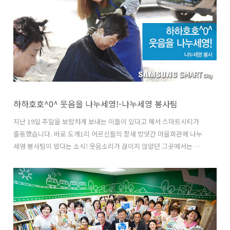
공연을 펼치기 위해 찾아왔습니다! 2002년 창단, 올해로 16년 된 갤럭
시합창단. 하지만 이번 공연은 특별한 의미를 가지고 있다는데요. 큰 연
말행사 위주로 공연했던 ‘애니콜합창단’에서, 이름을 바꾸고 동호회로
대변신! 지금은..
하하호호^0^ 웃음을 나누세영!-나누세영 봉사팀
지난 19일 주말을 보람차게 보내는 이들이 있다고 해서 스마트시티가
출동했습니다. 바로 도개1리 어르신들의 참새 방앗간 마을회관에 나누
세영 봉사팀이 떴다는 소식! 웃음소리가 끊이지 않았던 그곳에서는 어떤
일이 펼쳐졌을까요? 매월 지역 내 어르신들을 찾아 염색 봉사와 식사 대
접을 하며 이름 그대로 따뜻한 정도 나누고 웃음도 나누는 나누세영 봉
사팀. 마을회관에 일일미용실이 열렸다는 소식에 어르신들이 삼삼오오
모여듭니다. 전문가 못지않은 솜씨로 염색을 해드리는 봉사팀 덕분에 어
르신들의 만족도 UP! 미모도 UP! 스마트폰 사용이 낯선 어머니들에게
사용법도 설명해드리며 다양한 방면으로 재능기부를 펼칩니다. 그 시각