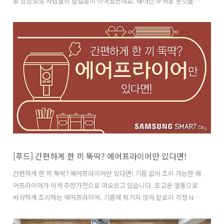
로 삼삼오오 사람들의 발걸음이 이어졌는데요. 때아닌 추위로 옷깃을 여
몄지만 마음만은 푸근~했던 나눔워킹 페스티벌, 올해는 어떤 일들이 펼
쳐졌을까요? 나눔워킹 페스티벌을 본격적으로 즐기기 전에 잠깐! 스마
트시티 임직원은 물론 지역민들까지 함께 하는 이 축제는 참여만으로도
봉사 시간이 적립되니 그야말로 아이도 좋고 부모도 좋은 가족 모두가
즐거운 축제라는 점, 기억하세요! 우리 지역의 재주 많은 학생들이 모두
무대 위에 올랐습니다. 노래면 노래, 춤이면 춤! 구미대학교 치어리더 학
생들의 열정적인 무대로 축제의 열기가 점점 더 뜨거워집니다. 작년에
이어 올해도 개그맨 ..
[푸드] 간편하게 한 끼 뚝딱? 에어프라이어만 있다면!
간편하게 한 끼 뚝딱? 에어프라이어만 있다면! 기름 없이 조리 가능한 에
어프라이어가 이색 주방가전으로 떠오르고 있습니다. 초고온 열풍으로
바삭하게 조리하는 에어프라이어. 기름에 튀기지 않아 칼로리 걱정 NO!
연기 걱정 NO! 에어프라이어로 할 수 있는 간단한 요리 소개합니다! 밥
도둑! 맥주도둑! 통삼겹구이 끓는 맥주에 통삼겹을 넣고 30분간 삶은