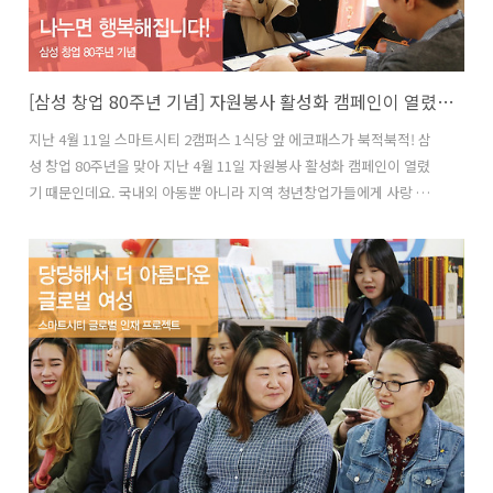
[삼성 창업 80주년 기념] 자원봉사 활성화 캠페인이 열렸습니다!
지난 4월 11일 스마트시티 2캠퍼스 1식당 앞 에코패스가 북적북적! 삼
성 창업 80주년을 맞아 지난 4월 11일 자원봉사 활성화 캠페인이 열렸
기 때문인데요. 국내외 아동뿐 아니라 지역 청년창업가들에게 사랑 듬뿍
담긴 나눔을 전했습니다. 행사장 근처에 다다르자마자 들려오는 노랫소
리. 지난 4월 5일 새롭게 문을 연 야외카페 2호점 뒤편에서 밴드공연이
진행됐는데요. 잔디밭에 마련된 파라솔 벤치에 앉아 듣는 흥겨운 멜로디
에 임직원들은 가볍게 리듬을 타며 흥얼흥얼. 봄날의 축제가 따로 없네
요! 벤치에 앉은 임직원들의 손에는 저마다 한 꾸러미씩 들려있었는데
요. 바로 지역 아동들에게 전할 블록필통 만들기 세트! 도라에몽, 헬로키
티, 미니언즈 등 아이들이 좋아할 캐릭터를 블록으로 새긴 후 필기구를
듬뿍 담으면 끝!..