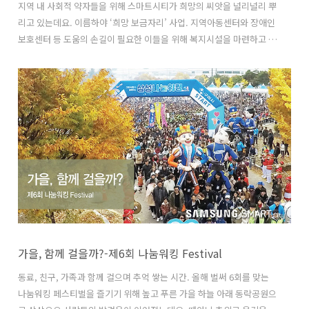
지역 내 사회적 약자들을 위해 스마트시티가 희망의 씨앗을 널리널리 뿌
리고 있는데요. 이름하야 ‘희망 보금자리’ 사업. 지역아동센터와 장애인
보호센터 등 도움의 손길이 필요한 이들을 위해 복지시설을 마련하고 있
습니다. 지난 10월 31일 15호점 개소 소식에 저희도 달려가 보았습니
다. 스마트시티는 2011년부터 리모델링 사업을 통해 지역민들이 편히
쉴 수 있는 공간을 마련하고 있는데요. 제15호 희망 보금자리는 바로 구
미 형곡동에 위치한 형곡뇌병변 주간보호센터! 특히, 우리 지역 최초로
생긴 뇌병변장애인들을 위한 보호센터이기에 그 의미가 더 깊습니다. 통
큰 후원금부터, 시설 청소까지! 곳곳에 스마트시티의 땀방울이 묻어있
습니다. 뇌병변장애는 타인의 보호 없이 생활이 힘들기에 그만큼 각별한
주의가 필요합니다...
가을, 함께 걸을까?-제6회 나눔워킹 Festival
동료, 친구, 가족과 함께 걸으며 추억 쌓는 시간. 올해 벌써 6회를 맞는
나눔워킹 페스티벌을 즐기기 위해 높고 푸른 가을 하늘 아래 동락공원으